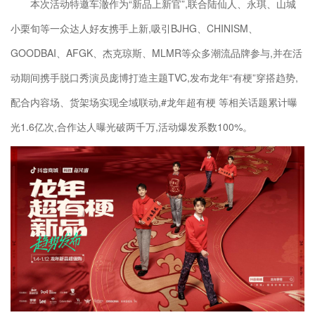
本次活动特邀车澈作为“新品上新官”,联合陆仙人、永琪、山城
小栗旬等一众达人好友携手上新,吸引BJHG、CHINISM、
GOODBAI、AFGK、杰克琼斯、MLMR等众多潮流品牌参与,并在活
动期间携手脱口秀演员庞博打造主题TVC,发布龙年“有梗”穿搭趋势,
配合内容场、货架场实现全域联动,#龙年超有梗 等相关话题累计曝
光1.6亿次,合作达人曝光破两千万,活动爆发系数100%。