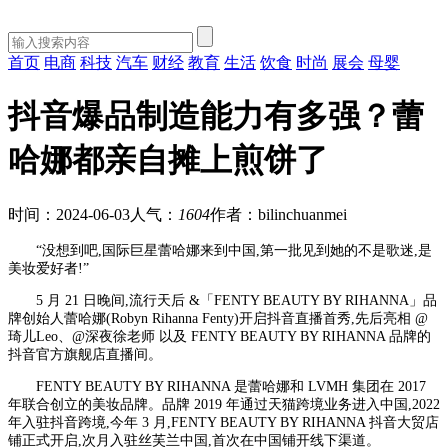
首页
电商
科技
汽车
财经
教育
生活
饮食
时尚
展会
母婴
抖音爆品制造能力有多强？蕾
哈娜都亲自摊上煎饼了
时间：2024-06-03
人气：
1604
作者：bilinchuanmei
“没想到吧,国际巨星蕾哈娜来到中国,第一批见到她的不是歌迷,是
美妆爱好者!”
5 月 21 日晚间,流行天后 &「FENTY BEAUTY BY RIHANNA」品
牌创始人蕾哈娜(Robyn Rihanna Fenty)开启抖音直播首秀,先后亮相 @
琦儿Leo、@深夜徐老师 以及 FENTY BEAUTY BY RIHANNA 品牌的
抖音官方旗舰店直播间。
FENTY BEAUTY BY RIHANNA 是蕾哈娜和 LVMH 集团在 2017
年联合创立的美妆品牌。品牌 2019 年通过天猫跨境业务进入中国,2022
年入驻抖音跨境,今年 3 月,FENTY BEAUTY BY RIHANNA 抖音大贸店
铺正式开启,次月入驻丝芙兰中国,首次在中国铺开线下渠道。