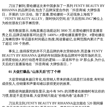
刀法了解到,蕾哈娜这次来中国参加了一系列 FENTY BEAUTY BY
RIHANNA 的品牌活动,包含了品牌深度合作的「抖音商城·大牌惊喜
日」开展的 520 活动。除了直播,蕾哈娜前一天还现身上海线下
「FENTY BEAUTY ALLEY」限时快闪空间,在“天后煎BLING”摊位上
为粉丝朋友们亲手摊煎饼。
相关数据显示,当晚直播总场观达到 3800 万,在蕾哈娜抖音直播首
秀之后,品牌店铺新客环比提升 1400%+,#蕾哈娜直播带货#、#蕾哈娜在
上海摊煎饼# 等话题长时间霸占热搜,阅读量破亿,全网范围内累计产生
了超过 100 个热榜。
事实上,值得探究的并不只是品牌的单次营销动作,而是像 FENTY
BEAUTY BY RIHANNA 这样的年轻国际美妆品牌对中国市场的关注,
从明星创始人的行动思考背后的逻辑——渠道和平台 IP 那么多,为什么
天后此行直播落地在「抖音商城·大牌惊喜日」?
01
大促打爆品,“山东天后”打了个样
大促营销越来越日常化,给营销人带来的痛点就是打法俗套,有时候
成倍投入,但销量和声量却难以获得更好的效果。
德勤咨询披露的报告显示,如今有 94% 的消费者在购物时有比价的
习惯,那是不是意味着,大促营销只能走“价格内卷”这条路了?
刀法关注到,FENTY BEAUTY BY RIHANNA这次能在 520 期间爆