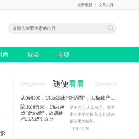
最新更新
文章排行
时尚
展会
母婴
随便
看看
从0到100，Ulike跳出“舒适圈”，以极致产品力进军百万
爱美之心,人皆有之。随着
生活水平的提高,人们越来
越注重外貌和...
2024-01-26
影