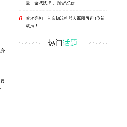
量、全域扶持，助推“好新
6
首次亮相！京东物流机器人军团再迎3位新
成员！
热门
话题
身
，
要
注
、