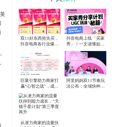
英
间
商
双11好东西抢先买，
抖音电商上线「买家
抖音电商各行业爆款
秀」！一文读懂如何
榜来了！
让好内容“自带”好生
。
意
入
巨量引擎助力商家打
阿里妈妈双11节奏玩
赢“心智之战”，成为
法公布：全域快种快
双11制胜关键
收，超30亿平台补贴
加
。
从潜力商家的流量扶
的