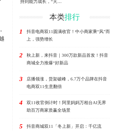
持到能力成长，“天猫
千星计划”第三季度再
升
本类
排行
。
1
抖音电商双11圆满收官！中小商家乘“风”而
越
上，强势增长
2
秋上新，来抖音｜300万款新品首发！抖音
商城全力推爆“好新品
3
店播领涨，货架破峰，6.7万个品牌在抖音
电商双11生意翻倍
4
双11收官倒计时！阿里妈妈万相台AI无界
助百万商家质赢全场景
5
抖音商城双11「冬上新」开启：千亿流