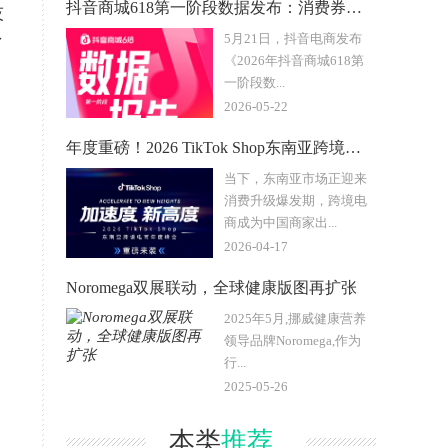
抖音商城618第一阶段数据发布：消费券带动成交额破亿元商家数
技
5月21日，抖音电商发布
了
《2026年抖音商城618第
一阶段数...
2026-05-22
年度重磅！2026 TikTok Shop东南亚跨境电商年度
当下，东南亚市场正迎来
消费升级爆发期，跨境电
商成为中国商家出...
2026-04-17
Noromega双展联动，全球健康版图再扩张
2025年5月,挪威健康营养
领导品牌Noromega,作为
行...
2025-05-26
本类
推荐